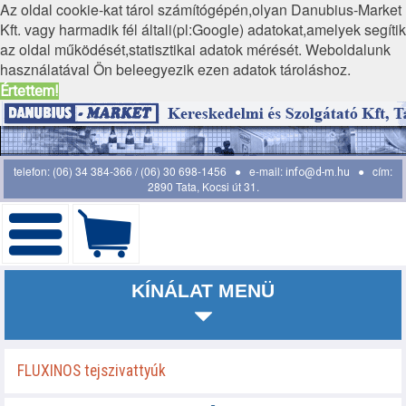
Az oldal cookie-kat tárol számítógépén,olyan Danubius-Market
Kft. vagy harmadik fél általi(pl:Google) adatokat,amelyek segítik
az oldal működését,statisztikai adatok mérését. Weboldalunk
használatával Ön beleegyezik ezen adatok tároláshoz.
Értettem!
telefon: (06) 34 384-366 / (06) 30 698-1456 ● e-mail:
● cím:
info@d-m.hu
2890 Tata, Kocsi út 31.
KÍNÁLAT MENÜ
FLUXINOS tejszivattyúk