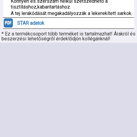
Könnyen és szerszám nélkül szétszedhető a
tisztításhoz,kabantartáshoz.
A tej lerakódását megakadályozzák a lekerekített sarkok.
STAR adatok
* Ez a termékcsoport több terméket is tartalmazhat! Árakról és
beszerzési lehetőségről érdeklődjön kollégánknál!