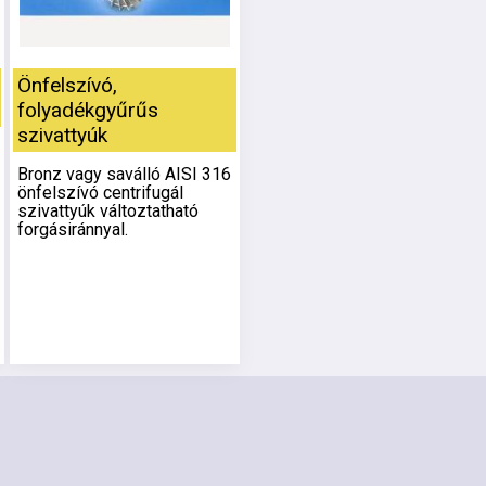
Önfelszívó,
folyadékgyűrűs
szivattyúk
Bronz vagy saválló AISI 316
önfelszívó centrifugál
szivattyúk változtatható
forgásiránnyal.