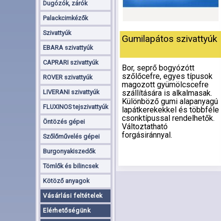
Dugózók, zárók
Palackcimkézők
Szivattyúk
Gumilapátos szivattyúk
EBARA szivattyúk
CAPRARI szivattyúk
Bor, seprő bogyózótt
szőlőcefre, egyes típusok
ROVER szivattyúk
magozott gyümölcscefre
LIVERANI szivattyúk
szállítására is alkalmasak.
Különböző gumi alapanyagú
FLUXINOS tejszivattyúk
lapátkerekekkel és többféle
csonktípussal rendelhetők.
Öntözés gépei
Változtatható
forgásiránnyal.
Szőlőművelés gépei
Burgonyakiszedők
Tömlők és bilincsek
Kötöző anyagok
Vásárlási feltételek
Elérhetőségünk