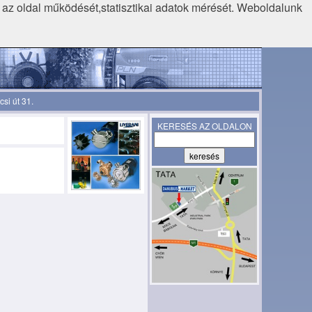
k az oldal működését,statisztikai adatok mérését. Weboldalunk
si út 31.
KERESÉS AZ OLDALON