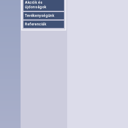
Akciók és
újdonságok
Tevékenységünk
Referenciák