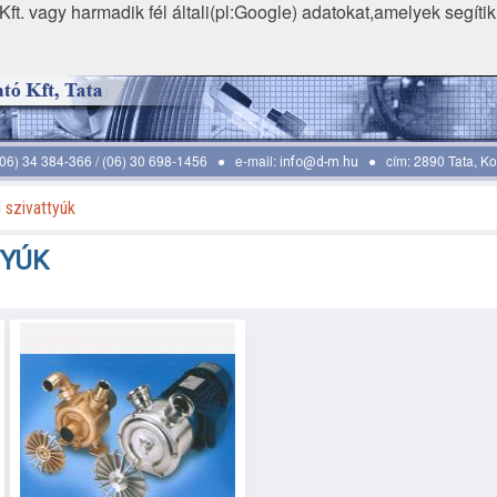
ft. vagy harmadik fél általi(pl:Google) adatokat,amelyek segíti
 (06) 34 384-366 / (06) 30 698-1456 ● e-mail:
● cím: 2890 Tata, Koc
info@d-m.hu
 szivattyúk
TYÚK