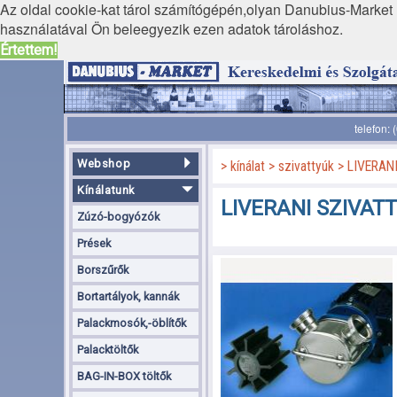
Az oldal cookie-kat tárol számítógépén,olyan Danubius-Market K
használatával Ön beleegyezik ezen adatok tároláshoz.
Értettem!
telefon:
Webshop
kínálat
szivattyúk
LIVERANI
Kínálatunk
LIVERANI SZIVAT
Zúzó-bogyózók
Prések
Borszűrők
Bortartályok, kannák
Palackmosók,-öblítők
Palacktöltők
BAG-IN-BOX töltők