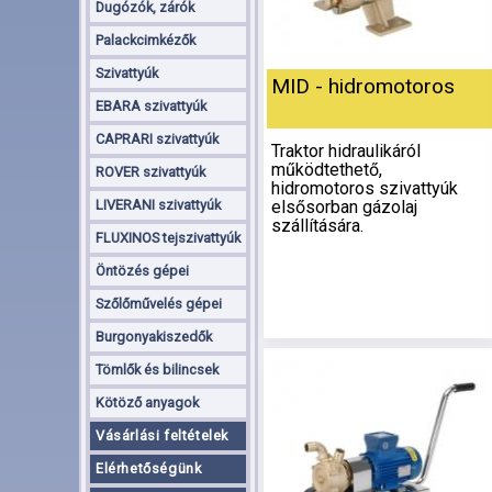
Dugózók, zárók
Palackcimkézők
Szivattyúk
MID - hidromotoros
EBARA szivattyúk
CAPRARI szivattyúk
Traktor hidraulikáról
működtethető,
ROVER szivattyúk
hidromotoros szivattyúk
LIVERANI szivattyúk
elsősorban gázolaj
szállítására.
FLUXINOS tejszivattyúk
Öntözés gépei
Szőlőművelés gépei
Burgonyakiszedők
Tömlők és bilincsek
Kötöző anyagok
Vásárlási feltételek
Elérhetőségünk