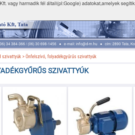
ft. vagy harmadik fél általi(pl:Google) adatokat,amelyek segíti
 (06) 34 384-366 / (06) 30 698-1456 ● e-mail:
● cím: 2890 Tata, Koc
info@d-m.hu
 szivattyúk
Önfelszívó, folyadékgyűrűs szivattyúk
LYADÉKGYŰRŰS SZIVATTYÚK