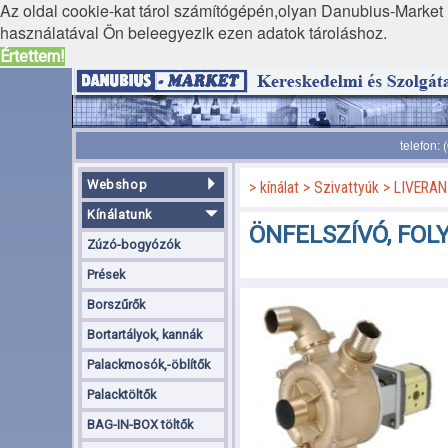
Az oldal cookie-kat tárol számítógépén,olyan Danubius-Market K
használatával Ön beleegyezik ezen adatok tároláshoz.
Értettem!
telefon:
Webshop
kínálat
Szivattyúk
LIVERANI
Kínálatunk
ÖNFELSZÍVÓ, FO
Zúzó-bogyózók
Prések
Borszűrők
Bortartályok, kannák
Palackmosók,-öblítők
Palacktöltők
BAG-IN-BOX töltők