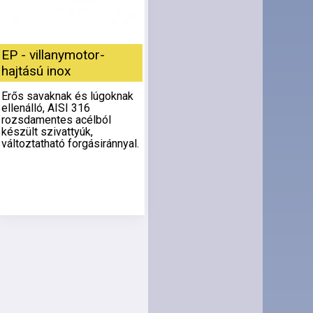
EP - villanymotor-
hajtású inox
Erős savaknak és lúgoknak
ellenálló, AISI 316
rozsdamentes acélból
készült szivattyúk,
változtatható forgásiránnyal.