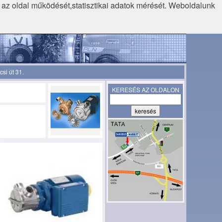
k az oldal működését,statisztikai adatok mérését. Weboldalunk
si út 31.
KERESÉS AZ OLDALON