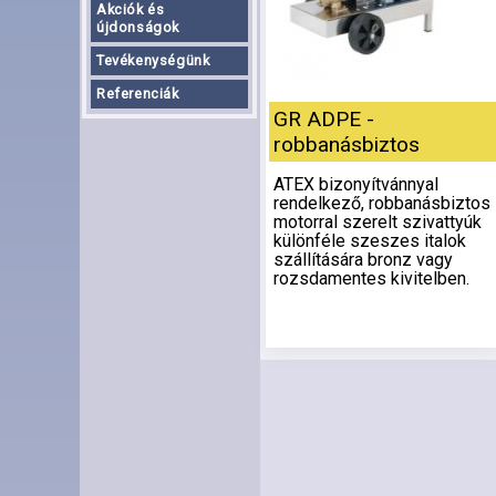
Akciók és
újdonságok
Tevékenységünk
Referenciák
GR ADPE -
robbanásbiztos
ATEX bizonyítvánnyal
rendelkező, robbanásbiztos
motorral szerelt szivattyúk
különféle szeszes italok
szállítására bronz vagy
rozsdamentes kivitelben.