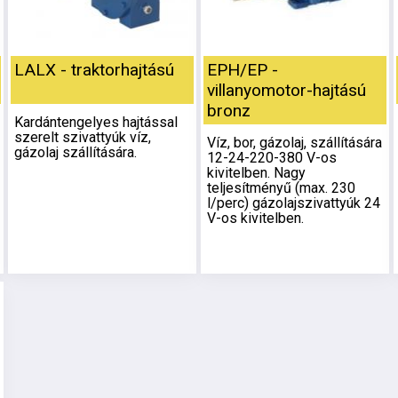
LALX - traktorhajtású
EPH/EP -
villanyomotor-hajtású
bronz
Kardántengelyes hajtással
szerelt szivattyúk víz,
Víz, bor, gázolaj, szállítására
gázolaj szállítására.
12-24-220-380 V-os
kivitelben. Nagy
teljesítményű (max. 230
l/perc) gázolajszivattyúk 24
V-os kivitelben.