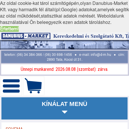
Az oldal cookie-kat tárol számítógépén,olyan Danubius-Market
Kft. vagy harmadik fél általi(pl:Google) adatokat,amelyek segítik
az oldal működését,statisztikai adatok mérését. Weboldalunk
használatával Ön beleegyezik ezen adatok tároláshoz.
Értettem!
telefon: (06) 34 384-366 / (06) 30 698-1456 ● e-mail:
● cím:
info@d-m.hu
2890 Tata, Kocsi út 31.
Ünnepi munkarend: 2026.08.08 (szombat): zárva.
KÍNÁLAT MENÜ