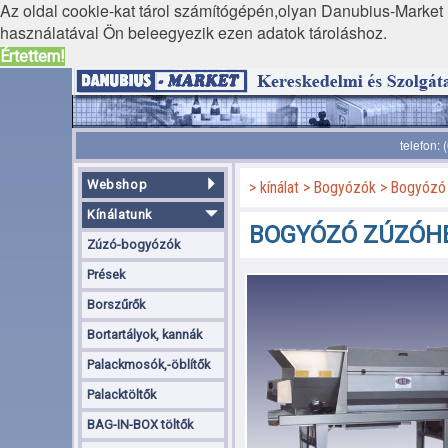
Az oldal cookie-kat tárol számítógépén,olyan Danubius-Market K
használatával Ön beleegyezik ezen adatok tároláshoz.
Értettem!
telefon:
Webshop
kínálat
Bogyózók
Bogyózó 
Kínálatunk
BOGYÓZÓ ZÚZÓH
Zúzó-bogyózók
Prések
Borszűrők
Bortartályok, kannák
Palackmosók,-öblítők
Palacktöltők
BAG-IN-BOX töltők