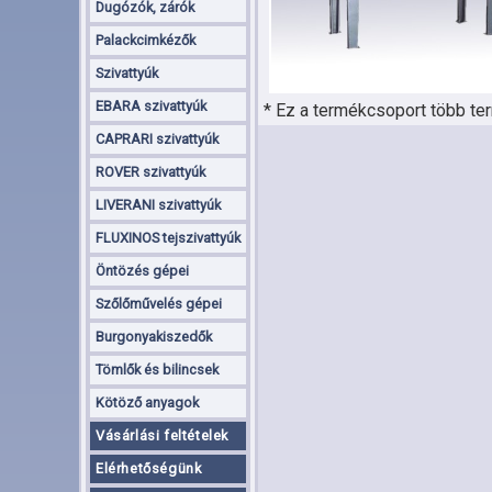
Dugózók, zárók
Palackcimkézők
Szivattyúk
EBARA szivattyúk
* Ez a termékcsoport több ter
CAPRARI szivattyúk
ROVER szivattyúk
LIVERANI szivattyúk
FLUXINOS tejszivattyúk
Öntözés gépei
Szőlőművelés gépei
Burgonyakiszedők
Tömlők és bilincsek
Kötöző anyagok
Vásárlási feltételek
Elérhetőségünk