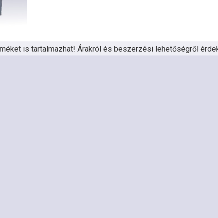
méket is tartalmazhat! Árakról és beszerzési lehetőségről érdek