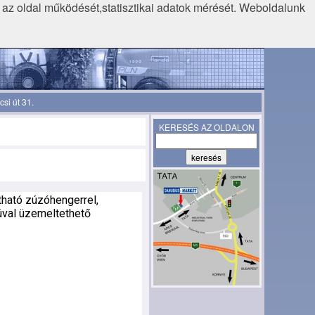
k az oldal működését,statisztikai adatok mérését. Weboldalunk
si út 31.
KERESÉS AZ OLDALON
tható zúzóhengerrel,
yúval üzemeltethető