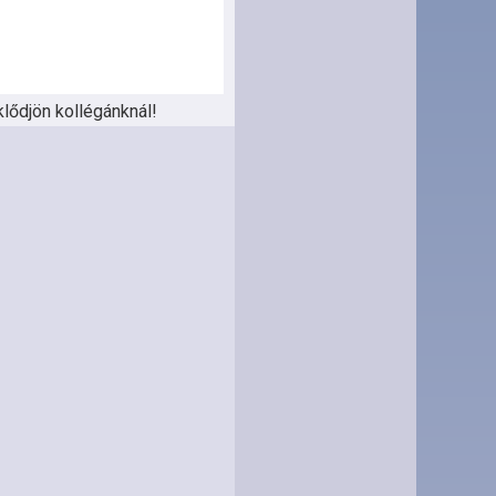
lődjön kollégánknál!