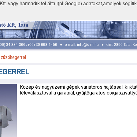
ft. vagy harmadik fél általi(pl:Google) adatokat,amelyek segíti
 (06) 34 384-366 / (06) 30 698-1456 ● e-mail:
● cím: 2890 Tata, Koc
info@d-m.hu
zúzóhegerrel
EGERREL
Közép és nagyüzemi gépek variátoros hajtással, kiikta
léleválasztóval a garatnál, gyűjtőgaratos csigaszivatt