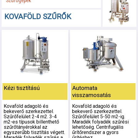
Szűrőgépek
KOVAFÖLD SZŰRŐK
Kézi tisztítású
Automata
visszamosatás
Kovaföld adagoló és
Kovaföld adagoló és
bekeverő szerkezettel.
bekeverő szerkezettel.
Szűrőfelület 2-4 m2. 3-4
Szűrőfelület 5-50 m2-ig.
m2-es típusok billenthető
Maradék folyadék szűrési
szűrőtányérokkal az
lehetőség. Centrifugális
egyszerűbb tisztítás végett.
űrítőrendszer a gyors
Maradék folyadék szűrés a
űrítéshez.