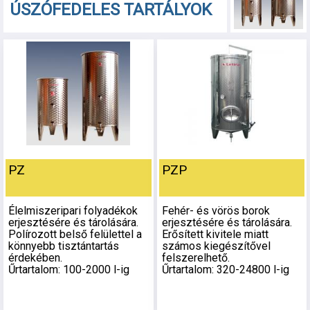
ÚSZÓFEDELES TARTÁLYOK
PZ
PZP
Élelmiszeripari folyadékok
Fehér- és vörös borok
erjesztésére és tárolására.
erjesztésére és tárolására.
Polírozott belső felülettel a
Erősített kivitele miatt
könnyebb tisztántartás
számos kiegészítővel
érdekében.
felszerelhető.
Űrtartalom: 100-2000 l-ig
Űrtartalom: 320-24800 l-ig