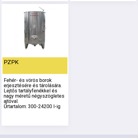
PZPK
Fehér- és vörös borok
erjesztésére és tárolására.
Lejtős tartályfenékkel és
nagy méretű négyszögletes
ajtóval.
Űrtartalom: 300-24200 l-ig