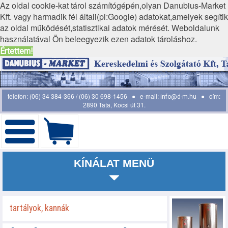
Az oldal cookie-kat tárol számítógépén,olyan Danubius-Market
Kft. vagy harmadik fél általi(pl:Google) adatokat,amelyek segítik
az oldal működését,statisztikai adatok mérését. Weboldalunk
használatával Ön beleegyezik ezen adatok tároláshoz.
Értettem!
telefon: (06) 34 384-366 / (06) 30 698-1456 ● e-mail:
● cím:
info@d-m.hu
2890 Tata, Kocsi út 31.
KÍNÁLAT MENÜ
tartályok, kannák