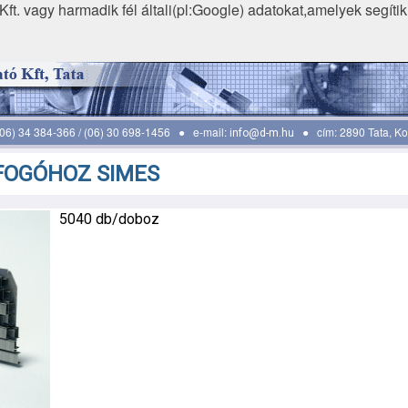
ft. vagy harmadik fél általi(pl:Google) adatokat,amelyek segíti
 (06) 34 384-366 / (06) 30 698-1456 ● e-mail:
● cím: 2890 Tata, Koc
info@d-m.hu
FOGÓHOZ SIMES
5040 db/doboz