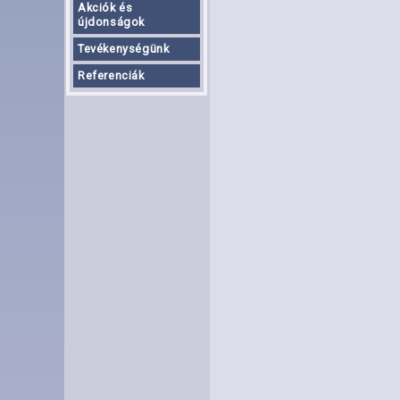
Akciók és
újdonságok
Tevékenységünk
Referenciák