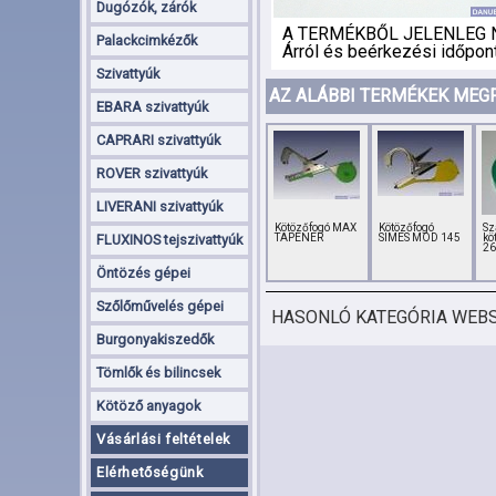
Dugózók, zárók
A TERMÉKBŐL JELENLEG 
Palackcimkézők
Árról és beérkezési időpont
Szivattyúk
AZ ALÁBBI TERMÉKEK MEG
EBARA szivattyúk
CAPRARI szivattyúk
ROVER szivattyúk
LIVERANI szivattyúk
Kötözőfogó MAX
Kötözőfogó
Sz
FLUXINOS tejszivattyúk
TAPENER
SIMES MOD 145
kö
2
Öntözés gépei
Szőlőművelés gépei
HASONLÓ KATEGÓRIA WEB
Burgonyakiszedők
Tömlők és bilincsek
Kötöző anyagok
Vásárlási feltételek
Elérhetőségünk