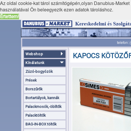
Az oldal cookie-kat tárol számítógépén,olyan Danubius-Market K
használatával Ön beleegyezik ezen adatok tároláshoz.
Értettem!
telefon:
Webshop
KAPOCS KÖTÖZŐ
Kínálatunk
Zúzó-bogyózók
Prések
Borszűrők
Bortartályok, kannák
Palackmosók,-öblítők
Palacktöltők
BAG-IN-BOX töltők