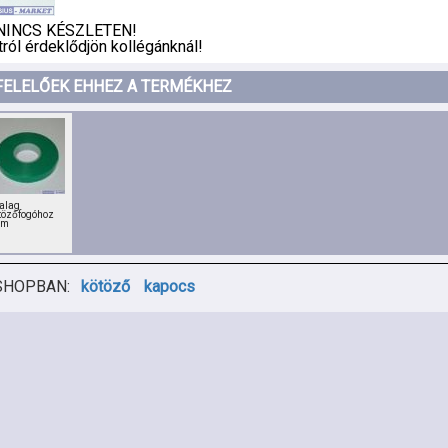
NINCS KÉSZLETEN!
ról érdeklődjön kollégánknál!
FELELŐEK EHHEZ A TERMÉKHEZ
alag
tözőfogóhoz
6m
SHOPBAN:
kötöző
kapocs