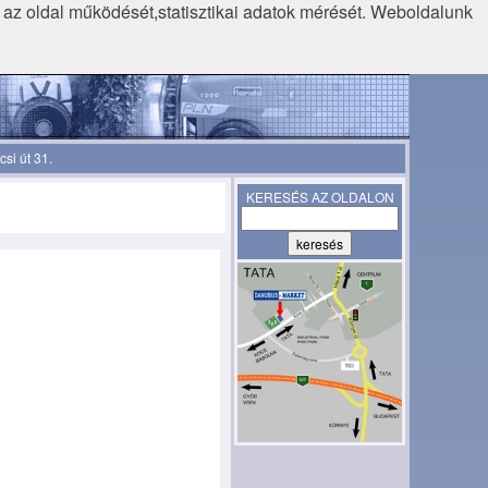
k az oldal működését,statisztikai adatok mérését. Weboldalunk
si út 31.
KERESÉS AZ OLDALON