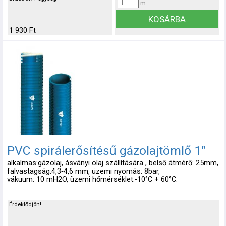
m
1 930 Ft
PVC spirálerősítésű gázolajtömlő 1"
alkalmas:gázolaj, ásványi olaj szállítására , belső átmérő: 25mm,
falvastagság:4,3‑4,6 mm, üzemi nyomás: 8bar,
vákuum: 10 mH2O, üzemi hőmérséklet:‑10°C + 60°C.
Érdeklődjön!