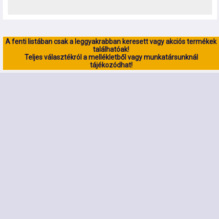
A fenti listában csak a leggyakrabban keresett vagy akciós termékek
találhatóak!
Teljes választékról a mellékletből vagy munkatársunknál
tájékozódhat!