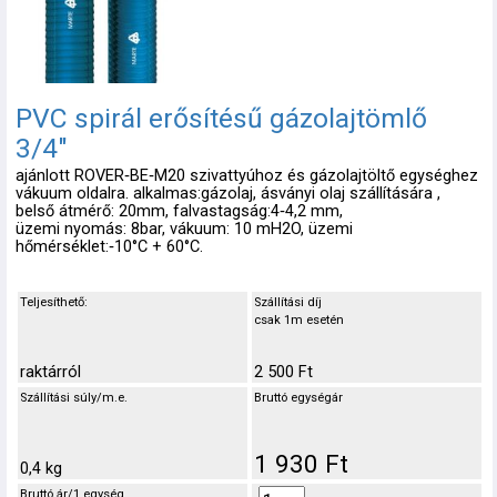
PVC spirál erősítésű gázolajtömlő
3/4"
ajánlott ROVER‑BE‑M20 szivattyúhoz és gázolajtöltő egységhez
vákuum oldalra. alkalmas:gázolaj, ásványi olaj szállítására ,
belső átmérő: 20mm, falvastagság:4‑4,2 mm,
üzemi nyomás: 8bar, vákuum: 10 mH2O, üzemi
hőmérséklet:‑10°C + 60°C.
Teljesíthető:
Szállítási díj
csak 1m esetén
raktárról
2 500 Ft
Szállítási súly/m.e.
Bruttó egységár
1 930 Ft
0,4 kg
Bruttó ár/1 egység