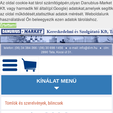
Az oldal cookie-kat tárol számítógépén,olyan Danubius-Market
Kft. vagy harmadik fél általi(pl:Google) adatokat,amelyek segítik
az oldal működését,statisztikai adatok mérését. Weboldalunk
használatával Ön beleegyezik ezen adatok tároláshoz.
Értettem!
telefon: (06) 34 384-366 / (06) 30 698-1456 ● e-mail:
● cím:
info@d-m.hu
2890 Tata, Kocsi út 31.
KÍNÁLAT MENÜ
Tömlök és szerelvények, bilincsek